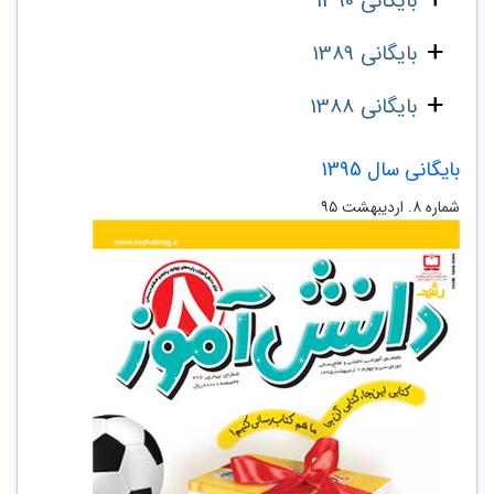
بایگانی 1390
بایگانی 1389
بایگانی 1388
بایگانی سال 1395
شماره ۸. اردیبهشت ۹۵