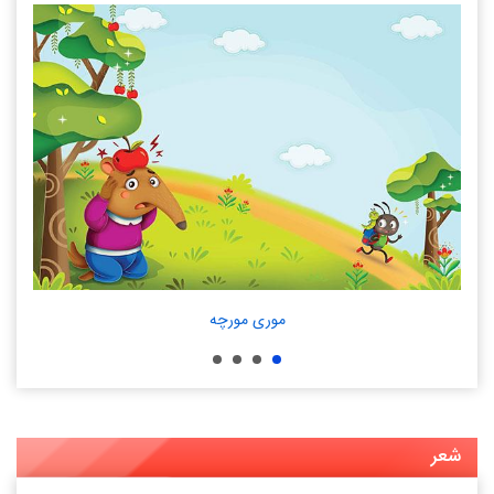
موری مورچه
.
شعر