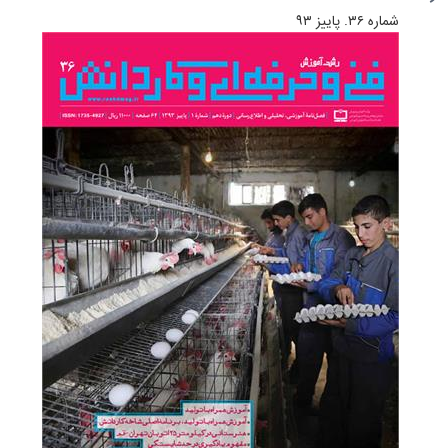
شماره ۳۶. پاییز ۹۳