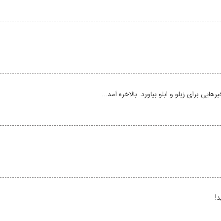
یی برای زبلو و ابلو بیاورد. ‌بالاخره آمد...
د!