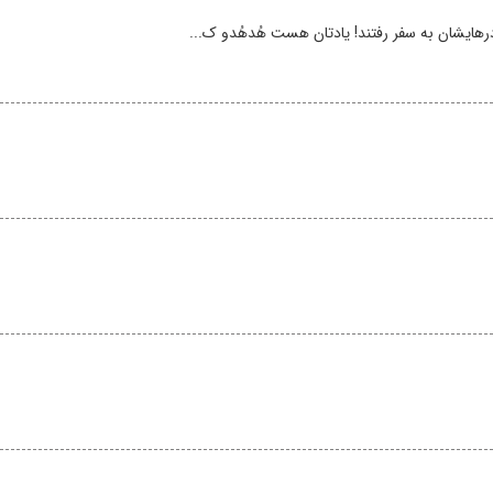
مادرهایشان به سفر رفتند! یادتان هست هُدهُدو ک...