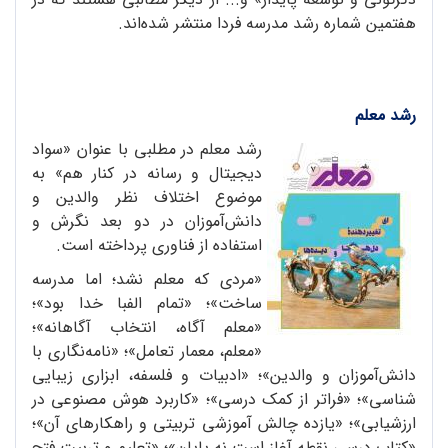
هفتمین شماره رشد مدرسه فردا منتشر شده‌اند.
رشد معلم
رشد معلم در مطلبی با عنوان «سواد
دیجیتال و رسانه در کنار هم» به
موضوع اختلاف نظر والدین و
دانش‌آموزان در دو بعد نگرش و
استفاده از فناوری پرداخته است.
«مردی که معلم نشد؛ اما مدرسه
ساخت»؛ «تمام الفبا خدا بود»؛
«معلم آگاه، انتخاب آگاهانه»؛
«معلم، معمار تعامل»؛ «نامه‌نگاری با
دانش‌آموزان و والدین»؛ «ادبیات و فلسفه، ابزاری زیبایی
شناسی»؛ «فراتر از کمک درسی»؛ «کاربرد هوش مصنوعی در
ارزشیابی»؛ «یازده چالش آموزشی تربیتی و راهکارهای آن»؛
«کتاب درسی نقطه آغاز است نه پایان»؛ «تعلیم و تربیت فتح