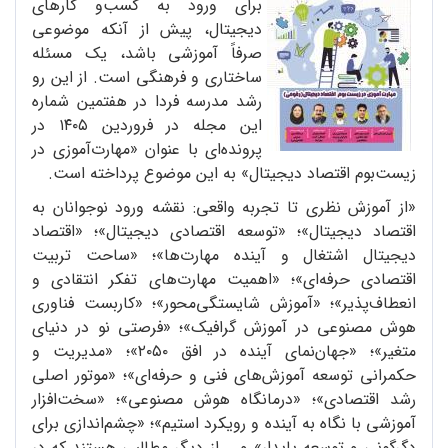
برای ورود به کسب‌و کارهای
دیجیتال، پیش از آنکه موضوعی
صرفاً آموزشی باشد، یک مسئله
ساختاری و فرهنگی است. از این رو
رشد مدرسه فردا در هفتمین شماره
این مجله در فروردین ۱۴۰۵ در
پرونده‌ای با عنوان «مهارت‌آموزی در
زیست‌بوم اقتصاد دیجیتال» به این موضوع پرداخته است.
«از آموزش نظری تا تجربه واقعی: نقشه ورود نوجوانان به
اقتصاد دیجیتال»؛ «توسعه اقتصادی دیجیتال»؛ «اقتصاد
دیجیتال اشتغال و آینده مهارت‌ها»؛ «ساحت تربیت
اقتصادی حرفه‌ای»؛ «اهمیت مهارت‌های تفکر انتقادی و
انعطاف‌پذیر»؛ «آموزش شایستگی‌محور»؛ «کاربست فناوری
هوش مصنوعی در آموزش گرافیک»؛ «فرصتی نو در دنیای
متغیر»؛ «جهان‌نمای آینده در افق ۲۰۵۰»؛ «مدیریت و
حکمرانی توسعه آموزش‌های فنی و حرفه‌ای»؛ «موتور اصلی
رشد اقتصادی»؛ «درمانگاه هوش مصنوعی»؛ «سخت‌افزار
آموزشی با نگاه به آینده و رویکرد استیم»؛ «چشم‌اندازی برای
دگرگونی و توسعه پایدار» و... از دیگر مطالبی هستند که در