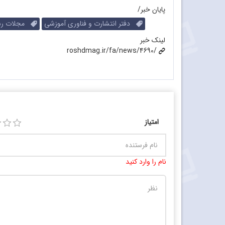
پایان خبر/
دفتر انتشارت و فناوری آموزشی
مجلات رش
لینک خبر
roshdmag.ir/fa/news/4690/
امتیاز
نام را وارد کنید