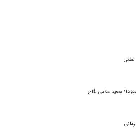
 لطفی
مغزها/ سعید غلامی نتّاج
زمانی