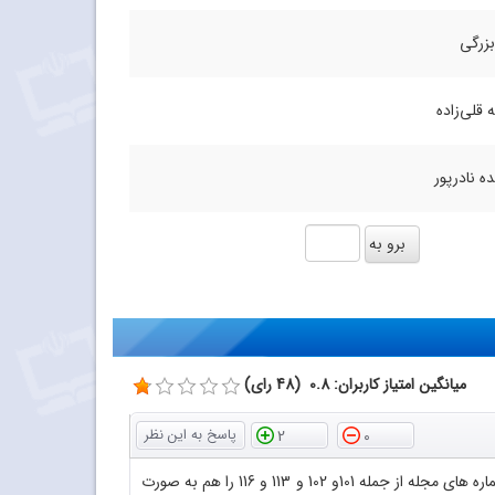
بزرگی
 قلی‌زاده
ه نادرپور
میانگین امتیاز کاربران: 0.8 (48 رای)
2
0
با سلام و عرض احترام سپاس فراوان از اینکه فایل پی دی اف مجلات رشد آموزش شیمی را در اختیار دوستداران قرار داده اید لطفا بعضی از شماره های مجله از جمله 101و 102 و 113 و 116 را هم به صورت