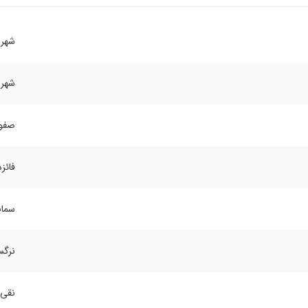
شهرا
شهرا
صفور
فائزه
سمان
نرگس
نقی 