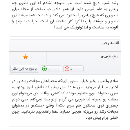
رشد شمی درج شده است. من متوجه نشدم که این تصویر چه
ربطی به علم شیمی دارد. آیا هدر دادن دو صفحه از مجله برای
تصویری که هیچ پیامی را مخابره نمی کند و همه جا همه میشه این
تصویر و نوشته را پیدا کرد کار عاقلانه ای است. چرا همه چیز را
آلوده به سیاست و ایدئولوژیک می کنید؟
فاطمه رجبی
0
۱۴۰۳/۱۲/۱۶
0
0
سلام وقتتون بخیر خیلی ممنون ازینکه محتواهای مجلات رشد رو در
اختیار ما قرار می‌دید. من ۱۰ ۱۲ سال پیش که دانش اموز بودم، یه
سری محتواها توی خاطرم مونده، که کاهی اوقات الان می‌خوام اون
مطلب رو بخونم اما هرچی می گردم اونو پیدا نمی‌کنم. نمی دونم
چطوری توی سایتتون هم سرچ بکنم؟ وقتی جستجو در محتوای
مجلات رشد رو می‌زنم هیچی نمیاره. لطفا راهنماییم بفرمایید. چون
خیلی برام پیش میاد.