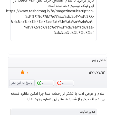
کاربر گرامی. با سلام. راهنمای خرید فایل PDF مجلات در
این لینک توضیح داده شده است.
https://www.roshdmag.ir/fa/magazinesubscription-
%d9%81%d8%b1%d9%88%d8%b4-%d9%88-
%d8%a7%d8%b4%d8%aa%d8%b1%d8%a7%da%a9-
%d9%85%d8%ac%d9%84%d8%a7%d8%aa-
%d8%b1%d8%b4%d8%af
حاجی پور
0
۱۴۰۲/۰۷/۱۲
0
0
سلام و عرض ادب با تشکر از زحمات شما چرا امکان دانلود نسخه
پی دی اف برخی از شماره ها مثل این شماره وجود نداره
مدیر سایت