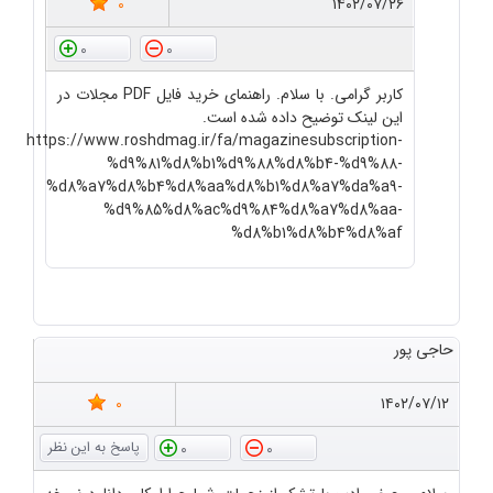
0
۱۴۰۲/۰۷/۲۶
0
0
کاربر گرامی. با سلام. راهنمای خرید فایل PDF مجلات در
این لینک توضیح داده شده است.
https://www.roshdmag.ir/fa/magazinesubscription-
%d9%81%d8%b1%d9%88%d8%b4-%d9%88-
%d8%a7%d8%b4%d8%aa%d8%b1%d8%a7%da%a9-
%d9%85%d8%ac%d9%84%d8%a7%d8%aa-
%d8%b1%d8%b4%d8%af
حاجی پور
0
۱۴۰۲/۰۷/۱۲
0
0