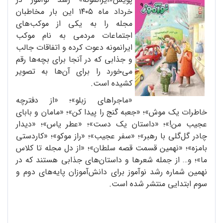
خرداد ماه ۱۴۰۵ این بار مخاطبان
مجله را به یکی از موکب‌های
اجتماعات مردمی به نام موکب
ایرانمونه دعوت کرده و اتفاقات جالب
و جذابی که در آنجا برای بچه‌ها رقم
می‌خورد را برای آن‌ها به تصویر
کشیده است.
«ماجراهای زبلو»؛ «از دفترچه
خاطرات یک موش»؛ «جعبه گنج را پیدا کن»؛ «مامان و بابای
عجیب من!»؛ «داستان یک دست»؛ «عطر یاس»؛ «دیدار
چادر گل‌گلی با رهبر»؛ «سفر عجیب»؛ «راز موکو»؛ «کاردستی
بامزه»؛ «نهمین قسمت قصه سلطان»؛ «از دل مجله تا کلاس
ما»؛ و… از جمله شعرها و داستان‌های جذابی هستند که در
نهمین شماره رشد نوآموز برای دانش‌آموزان پایه‌های دوم و
سوم ابتدایی منتشر شده است.