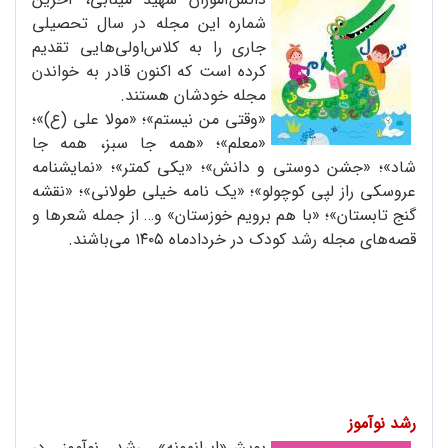
شماره این مجله در سال تحصیلی
جاری را به کلاس‌اولی‌هایی تقدیم
کرده است که اکنون قادر به خواندن
مجله خودشان هستند.
«وقتی من نیستم»؛ «مولا علی (ع)»؛
«معلم»؛ «همه جا سبز، همه جا
شاد»؛ «جشن دوستی و دانش»؛ «یکی کمتر»؛ «نمایشنامه
عروسکی راز لپی کوچولو»؛ «یک نامه خیلی طولانی»؛ «نقشه
گنج تابستان»؛ «با هم برویم خوزستان» و… از جمله شعرها و
قصه‌های مجله رشد کودک در خرداد‌ماه ۱۴۰۵ می‌باشند.
رشد نوآموز
پویش«ایرانمونه» رشد نوآموز در