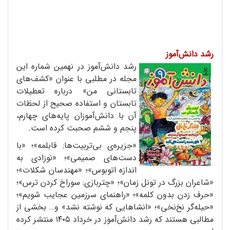
رشد دانش‌آموز
رشد دانش‌آموز در نهمین شماره این
مجله در مطلبی با عنوان «کشف‌های
تابستانی من» درباره تعطیلات
تابستان و استفاده صحیح از لحظات
آن با دانش‌آموزان پایه‌های چهارم،
پنجم و ششم صحبت کرده است.
«جزیره‌ی بی‌تربیت‌ها: قابلمه»؛ «با
دست‌های صمیمی»؛ «نوزادی به
اندازه اتوبوس»؛ «مهندسان شکلات»؛
«شاعران بزرگ در تونل زمان»؛ «چتربازی: سوراخ کردن ترس»؛
«حرف زدن بدون کلمه»؛ «راهنمای سرزمین عجایب شویم»؛
«حیله‌گر نخ‌نخی»؛ «انشاهایی که نوشته نشد» و… بخشی از
مطالبی هستند که رشد دانش‌آموز در خرداد ۱۴۰۵ منتشر کرده