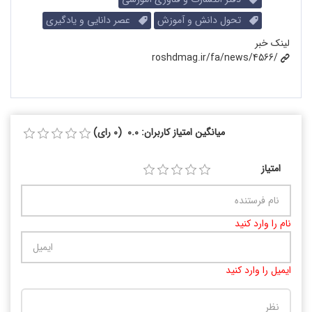
تحول دانش و آموزش
عصر دانایی و یادگیری
لینک خبر
roshdmag.ir/fa/news/4566/
میانگین امتیاز کاربران: 0.0 (0 رای)
امتیاز
نام را وارد کنید
ایمیل را وارد کنید