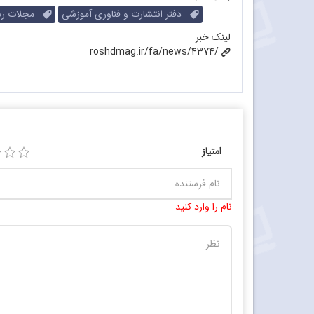
دفتر انتشارت و فناوری آموزشی
مجلات رش
لینک خبر
roshdmag.ir/fa/news/4374/
امتیاز
نام را وارد کنید