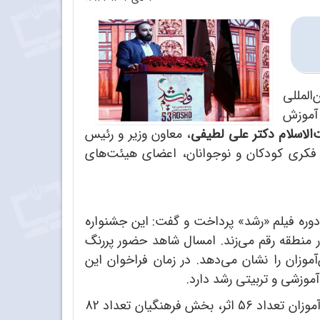
المللی
 آموزش
لاسلام دکتر علی لطیفی
، معاون وزیر و رئیس
 فکری کودکان و نوجوانان، اعضای هیئت‌های
 دوره فیلم «رشد» پرداخت و گفت:
این جشنواره
 منطقه رقم می‌زند.
امسال شاهد حضور پررنگ
وزان را نشان می‌دهد. در زمان فراخوان این
وی درخصوص آثار ارسال شده به دبیرخانه جشنواره توضیح داد: در بخش بین‌الملل تعداد 3108 اثر، بخش دانش‌آموزان تعداد 56 اثر، بخش فرهنگیان تعداد 82