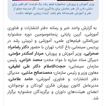
وزیر آموزش و پرورش: جشنواره فیلم رشد یک فرصت کم نظیر برای
نشان دادن اثر هنر نمایش برای یادگیری است. اگر مدرسه مملو از
هنر و آموزش هنرمندانه علم باشد، آینده زیبایی خواهد داشت.
به گزارش واحد خبر و رسانه دفتر انتشارات و فناوری
آموزشی، آیین پایانی پنجاه‌وسومین دوره جشنواره
بین‌المللی فیلم‌های علمی، آموزشی و تربیتی رشد در
پردیس سینمایی باغ کتاب تهران با حضور
دکتر رضامراد
صحرایی
، وزیر آموزش و پرورش؛
سردار اسکندر مؤمنی
،
دبیرکل ستاد مبارزه با مواد مخدر؛
محمد خزاعی
، رئیس
سازمان سینمایی؛
حجت‌الاسلام دکتر علی لطیفی
،
معاون وزیر و رئیس سازمان؛
محمدصالح مذنبی
، مدیرکل
دفتر انتشارات و فناوری آموزشی؛
حامد علامتی
،
مدیرعامل کانون پرورش فکری کودکان و نوجوانان،
اعضای هیئت‌های داوران و برگزیدگان جشنواره برگزار
شد.