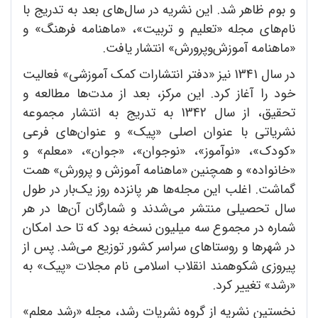
و بوم ظاهر شد. این نشریه در سال‌های بعد به تدریج با
نام‌های مجله «تعلیم و تربیت»، «ماهنامه فرهنگ» و
«ماهنامه آموزش‌و‌پرورش» انتشار یافت.
در سال 1341 نیز «دفتر انتشارات کمک آموزشی» فعالیت
خود را آغاز کرد. این مرکز، بعد از مدت‌ها مطالعه و
تحقیق، از سال 1342 به تدریج به انتشار مجموعه
نشریاتی با عنوان اصلی «پیک» و عنوان‌های فرعی
«کودک»، «نوآموز»، «نوجوان»، «جوان»، «معلم» و
«خانواده» و همچنین «ماهنامه آموزش و پرورش» همت
گماشت. اغلب این مجله‌ها هر پانزده روز یک‌بار در طول
سال تحصیلی منتشر می‌شدند و شمارگان آن‌ها در هر
شماره در مجموع سه میلیون نسخه بود که تا حد امکان
در شهرها و روستاهای سراسر کشور توزیع می‌شد. پس از
پیروزی شکوهمند انقلاب اسلامی نام مجلات «پیک» به
«رشد» تغییر کرد.
نخستین نشریه از گروه نشریات رشد، مجله «رشد معلم»