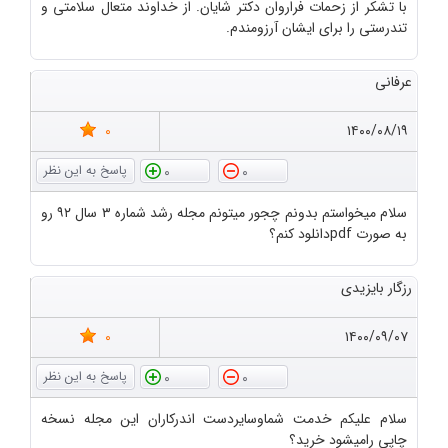
با تشکر از زحمات فراروان دکتر شایان. از خداوند متعال سلامتی و
تندرستی را برای ایشان آرزومندم.
عرفانی
0
۱۴۰۰/۰۸/۱۹
0
0
سلام میخواستم بدونم چجور میتونم مجله رشد شماره ۳ سال ۹۲ رو
به صورت pdfدانلود کنم؟
رزگار بایزیدی
0
۱۴۰۰/۰۹/۰۷
0
0
سلام علیکم خدمت شماوسایردست اندرکاران این مجله نسخه
چاپی رامیشود خرید؟