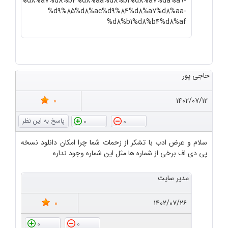
%d8%a7%d8%b4%d8%aa%d8%b1%d8%a7%da%a9-
%d9%85%d8%ac%d9%84%d8%a7%d8%aa-
%d8%b1%d8%b4%d8%af
حاجی پور
0
۱۴۰۲/۰۷/۱۲
0
0
سلام و عرض ادب با تشکر از زحمات شما چرا امکان دانلود نسخه
پی دی اف برخی از شماره ها مثل این شماره وجود نداره
مدیر سایت
0
۱۴۰۲/۰۷/۲۶
0
0