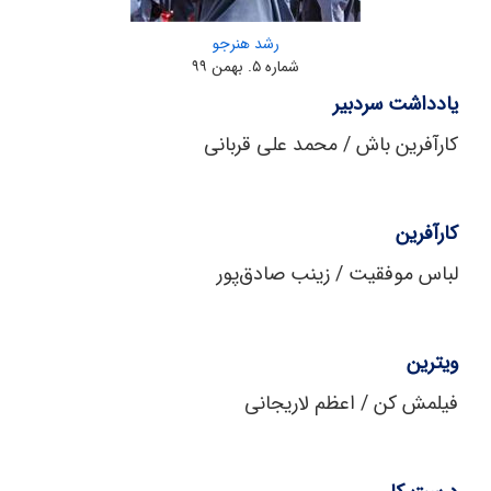
رشد هنرجو
شماره ۵. بهمن ۹۹
یادداشت سردبیر
کارآفرین باش / محمد علی قربانی
کارآفرین
لباس موفقیت / زینب صادق‌‌پور
ویترین
فیلمش کن / اعظم لاریجانی