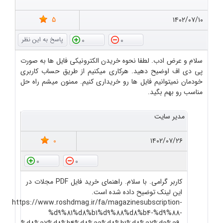
5
۱۴۰۲/۰۷/۱۰
0
0
سلام و عرض ادب. لطفا نحوه خریدن الکترونیکی فایل ها به صورت
پی دی اف اوضیح دهید. هرکاری میکنیم از طریق حساب کاربری
خودمان نمیتوانیم فایل ها رو خریداری کنیم. ممنون میشم راه حل
مناسب رو بهم بگید.
مدیر سایت
0
۱۴۰۲/۰۷/۲۶
0
0
کاربر گرامی. با سلام. راهنمای خرید فایل PDF مجلات در
این لینک توضیح داده شده است.
https://www.roshdmag.ir/fa/magazinesubscription-
%d9%81%d8%b1%d9%88%d8%b4-%d9%88-