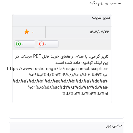
مناسب رو بهم بگید.
مدیر سایت
0
۱۴۰۲/۰۷/۲۶
0
0
کاربر گرامی. با سلام. راهنمای خرید فایل PDF مجلات در
این لینک توضیح داده شده است.
https://www.roshdmag.ir/fa/magazinesubscription-
%d9%81%d8%b1%d9%88%d8%b4-%d9%88-
%d8%a7%d8%b4%d8%aa%d8%b1%d8%a7%da%a9-
%d9%85%d8%ac%d9%84%d8%a7%d8%aa-
%d8%b1%d8%b4%d8%af
حاجی پور