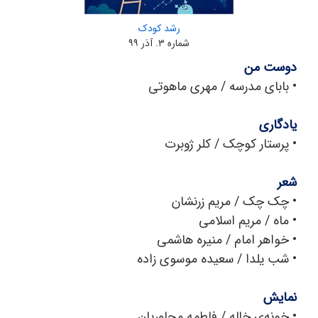
رشد کودک
شماره ۳. آذر ۹۹
دوست من
• بابای مدرسه / مهری ماهوتی
یادگاری
•
پرستار کوچک / کلر ژوبرت
شعر
•
چک چک / مریم زرنشان
•
ماه / مریم اسلامی
•
خواهر امام / منیره هاشمی
•
شب یلدا / سعیده موسوی زاده
نمایش
•
خونه‌ی خاله / فاطمه مجاوریان