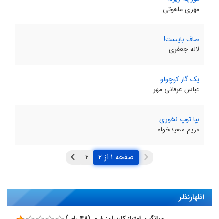
مهری ماهوتی
صاف بایست!
لاله جعفری
یک گاز کوچولو
عباس عرفانی مهر
بپا توپ نخوری
مریم سعیدخواه
صفحه ۱ از ۲
اظهارنظر
میانگین امتیاز کاربران: 0.8 (48 رای)