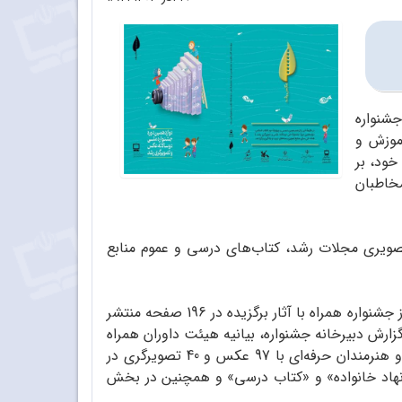
جشنواره
موزش و
خود، بر
مخاطبان
صویری مجلات رشد، کتاب‌های درسی و عموم منابع
با نگاهی اجمالی به برگزاری این دوره از جشنواره همراه با آثار برگزیده در 196 صفحه منتشر
ارش دبیرخانه جشنواره، بیانیه هیئت داوران همراه
با معرفی هیئت‌ انتخاب و هیئت داوران به همراه آثار برگزیده هنرمندان عکاس و تصویرگر با 42 عکس و 13 تصویرسازی و هنرمندان حرفه‌ای با 97 عکس و 40 تصویرگری در
«نهاد خانواده» و «کتاب درسی» و همچنین در بخش