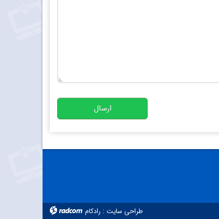
تعداد کاراکتر باقیمانده
:
10000
ارسال
طراحی سایت
:
رادکام
radcom