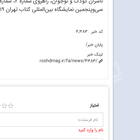
ناشران کودک و نوجوان، راهروی شماره ۲، شماره ۵۴ حضور دارد.
سی‌‌وپنجمین نمایشگاه بین‌المللی کتاب تهران ۱۹ تا ۲۹ اردیبهشت ۱۴۰۳ در مصلی امام خمینی(ره) تهران برگزار می‌شود.
کد خبر :
۴,۳۸۳
پایان خبر/
لینک خبر
roshdmag.ir/fa/news/4383/
امتیاز
نام را وارد کنید