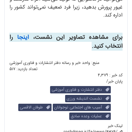
غیور پرورش بدهید، زیرا فرد ضعیف نمی‌تواند کشور را
اداره کند.
برای مشاهده تصاویر این نشست،
اینجا
را
انتخاب کنید.
منبع: واحد خبر و رسانه دفتر انتشارات و فناوری آموزشی
تعداد بازدید:
۵۱۷
کد خبر :
۴,۳۷۹
پایان خبر/
دفتر انتشارت و فناوری آموزشی
نشست اندیشه ورزی
آسیب های اجتماعی نوجوانان
طوفان الاقصی
عملیات وعده صادق
لینک خبر
roshdmag.ir/fa/news/4379/