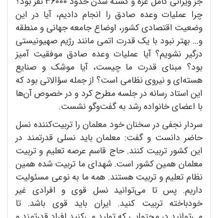
جز ویرانی کامل غزه و کشته شدن حدود 36000 نفر بود؟
چرا عملیات وعده صادق را انجام دادیم، آیا در این
وضعیت اقتصادی کشور، اوضاع جامعه جهانی و منطقه
و... بهتر نبود با یک قدرت اتمی مانند رژیم صهیونیستی
درگیر نشویم؟ آیا عملیات وعده صادق موفقیت آمیز
بود؟ مبنای قدرت ما چیست، آیا موشک و صنایع
هسته‌ای و نیروی نظامی است؟ از جمله سؤالاتی بود که
این استاد رسانه در جلسه مطرح کرد و در خصوص آن‌ها
با اعضای خانواده رشد به گفت‌وگو نشست.
سردار نجفی در سخنان خود معلمان را تربیت‌کننده نسل
حاضر دانست و گفت: معلمان باید نسلی قدرتمند در
این کشور تربیت کنند. حاج قاسم عرصه تعلیم و تربیت
معلمان همین کشور است. شهدای ما تربیت شده همین
نظام تعلیم و تربیت هستند. همه ما به نوعی مسئولیت
داریم. پس تا می‌توانید نسل قوی و افرادی غیر
خودباخته تربیت کنید. ایران باید قوی باشد. تا
می‌توانید در محتوایی که تولید می‌کنید افراد قدرتمند و