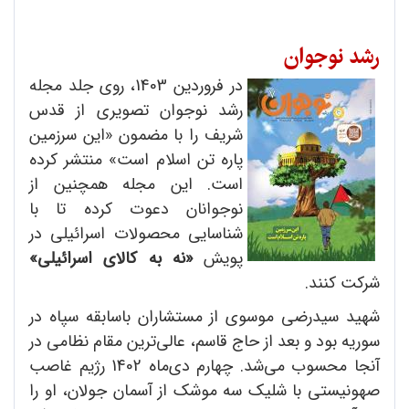
رشد نوجوان
در فروردین 1403، روی جلد مجله
رشد نوجوان تصویری از قدس
شریف را با مضمون «این سرزمین
پاره تن اسلام است» منتشر کرده
است. این مجله همچنین از
نوجوانان دعوت کرده تا با
شناسایی محصولات اسرائیلی در
پویش
«نه به کالای اسرائیلی»
شرکت کنند.
شهید سیدرضی موسوی از مستشاران باسابقه سپاه در
سوریه بود و بعد از حاج قاسم، عالی‌ترین مقام نظامی در
آنجا محسوب می‌شد. چهارم دی‌ماه 1402 رژیم غاصب
صهونیستی با شلیک سه موشک از آسمان جولان، او را