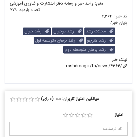
منبع: واحد خبر و رسانه دفتر انتشارات و فناوری آموزشی
تعداد بازدید:
۷۷۹
کد خبر :
۴,۳۶۴
پایان خبر/
مجلات رشد
رشد نوجوان
رشد جوان
رشد هنرجو
رشد برهان متوسطه اول
رشد برهان متوسطه دوم
لینک خبر
roshdmag.ir/fa/news/4364/
میانگین امتیاز کاربران: 0.0 (0 رای)
امتیاز