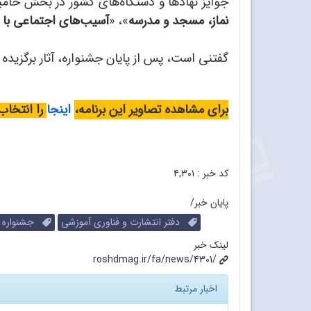
جوایز نهادها و دستگاه‌های کشور در بخش حامیان
نماز، مسجد و مدرسه
»، «
آسیب‌های اجتماعی با 
گفتنی است، پس از پایان جشنواره، آثار برگزید
برای مشاهده تصاویر این برنامه،
اینجا
را انتخاب 
کد خبر :
۴,۳۰۱
پایان خبر/
دفتر انتشارت و فناوری آموزشی
جشنواره بی
لینک خبر
roshdmag.ir/fa/news/4301/
اخبار مرتبط