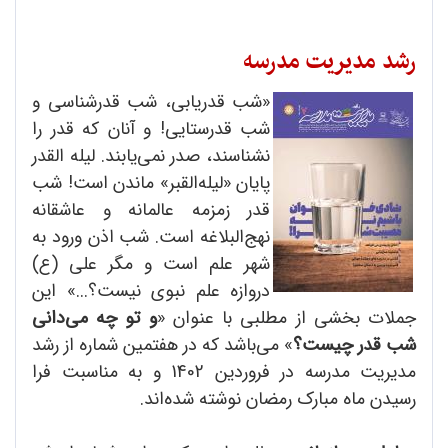
رشد مدیریت مدرسه
«شب قدریابی، شب قدرشناسی و
شب قدرستایی! و آنان که قدر را
نشناسند، صدر نمی‌یابند. لیله القدر
پایان «لیله‌‌القبر»‌ ماندن است! شب
قدر زمزمه عالمانه و عاشقانه
نهج‌البلاغه است. شب اذن ورود به
شهر علم است و مگر علی (ع)
دروازه علم نبوی نیست؟...» این
جملات بخشی از مطلبی با عنوان «
و تو چه می‌دانی
شب قدر چیست؟
» می‌باشد که در هفتمین شماره از رشد
مدیریت مدرسه در فروردین 1402 و به مناسبت فرا
رسیدن ماه مبارک رمضان نوشته شده‌اند.