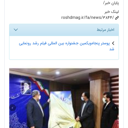
پایان خبر/
لینک خبر
roshdmag.ir/fa/news/3844/
اخبار مرتبط
پوستر پنجاه‌ویکمین جشنواره بین المللی فیلم رشد رونمایی
شد