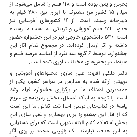
بحرین و یمن بوده است و 118 فیلم را شامل می‌شود. از
میان 15 کشور مرز مشترک با ایران نیز، 280 فیلم به
دبیرخانه رسیده است. از 16 کشورهای آفریقایی نیز
حدود 134 فیلم آموزشی و تربیتی به دست ما رسیده
است. 530 دانشجوی خارجی نیز در این جشنواره حضور
داشته و اثر ارسال کرده‌اند. در مجموع تمام آثار این
جشنواره، توسط 6 گروه سه نفره از اساتید عرصه فیلم و
سینما، در بخش‌های مختلف داوری شده است.
دکتر ملکی افزود: غنی سازی محتواهای آموزشی و
تربیتی ارائه شده به مدارس در سراسر کشور، یکی از
عمده‌ترین اهداف ما در برگزاری جشنواره فیلم رشد
است. با توجه به اینکه امسال، بخش رمزینه‌های سریع
پاسخ در کتاب‌های درسی اجرا شد، تلاش ما این است
که از آثار این جشنواره برای بهسازی و غنی سازی این
بخش استفاده کنیم البته بدیهی است که برای دستیابی
به این هدف، نیازمند یک بازبینی مجدد بر روی آثار