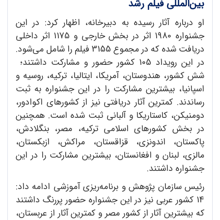
بین‌المللی فیلم رشد
او درباره آثار رسیده به دبیرخانه، اظهار کرد: در این
جشنواره 1980 اثر در بخش خارجی و 1175 اثر داخلی
دریافت شده که در مجموع 3155 فیلم را شامل می‌شود.
در این رویداد 105 کشور حضور و مشارکت داشتند؛
شش کشور، هندوستان، آمریکا، ایتالیا، ترکیه، روسیه و
اسپانیا، بیشترین مشارکت را در این جشنواره به ثبت
رساندند. کمترین آثار دریافتی نیز از کشورهای اکوادور،
دومنیکن، کاستاریکا و آلبانی ثبت شده است. همچنین
در بخش کشورهای اسلامی ترکیه، مصر، بنگلادش،
پاکستان، اندونزی، قزاقستان، مراکش، ازبکستان،
مالزی، لبنان و افغانستان، بیشترین مشارکت را در این
جشنواره داشتند.
رئیس سازمان پژوهش و برنامه‌ریزی آموزشی ادامه داد:
14 کشور عربی نیز در این جشنواره حضور پررنگ داشتند
که بیشترین آثار از کشور مصر و کمترین آثار از عربستان،