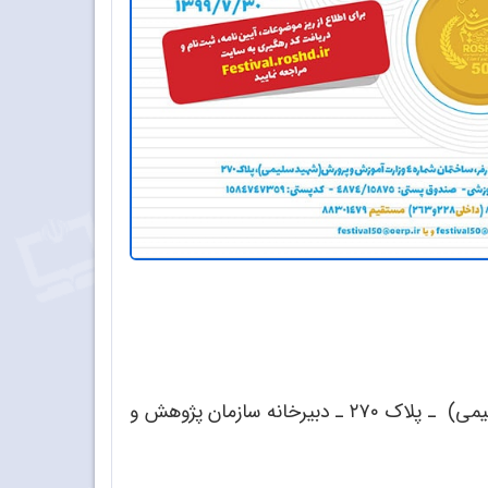
تهران ـ خیابان ایرانشهر شمالی ـ نبش کوچه آذرفر ـ ساختمان شماره ۴ وزارت آموزش و پرورش (شهید سلیمی) ـ پلاک ۲۷۰ ـ دبیرخانه سازمان پژوهش و