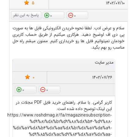
5
۱۴۰۲/۰۷/۱۰
0
0
سلام و عرض ادب. لطفا نحوه خریدن الکترونیکی فایل ها به صورت
پی دی اف اوضیح دهید. هرکاری میکنیم از طریق حساب کاربری
خودمان نمیتوانیم فایل ها رو خریداری کنیم. ممنون میشم راه حل
مناسب رو بهم بگید.
مدیر سایت
0
۱۴۰۲/۰۷/۲۶
0
0
کاربر گرامی. با سلام. راهنمای خرید فایل PDF مجلات در
این لینک توضیح داده شده است.
https://www.roshdmag.ir/fa/magazinesubscription-
%d9%81%d8%b1%d9%88%d8%b4-%d9%88-
%d8%a7%d8%b4%d8%aa%d8%b1%d8%a7%da%a9-
%d9%85%d8%ac%d9%84%d8%a7%d8%aa-