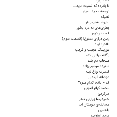
قصه ریزه
تا پانزده که شمردم باید...
ترجمه مجید عمیق
لطیفه
علیرضا شفیعی‌فر
بطری‌های به درد بخور
فاطمه رادپور
زبان درازی ممنوع! (قسمت سوم)
طاهره ایبد
یوزپلنگ عجیب و غریب
یگانه مرادی لاکه
سنجاب دم بلند
سعیده موسوی‌زاده
کنسرت وزغ تپله
عزت‌اله الوندی
کدام دانه، کدام میوه؟
محمد کرام الدینی
سرگرمی
حمیدرضا زیارتی باهر
مسابقه‌ی دوستان آب
پَلَخمون
مریم اسلامی