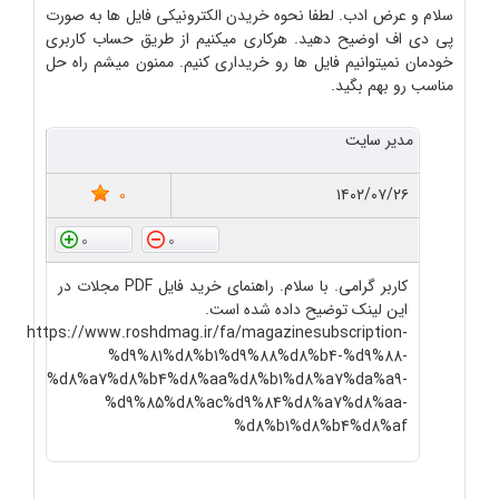
سلام و عرض ادب. لطفا نحوه خریدن الکترونیکی فایل ها به صورت
پی دی اف اوضیح دهید. هرکاری میکنیم از طریق حساب کاربری
خودمان نمیتوانیم فایل ها رو خریداری کنیم. ممنون میشم راه حل
مناسب رو بهم بگید.
مدیر سایت
0
۱۴۰۲/۰۷/۲۶
0
0
کاربر گرامی. با سلام. راهنمای خرید فایل PDF مجلات در
این لینک توضیح داده شده است.
https://www.roshdmag.ir/fa/magazinesubscription-
%d9%81%d8%b1%d9%88%d8%b4-%d9%88-
%d8%a7%d8%b4%d8%aa%d8%b1%d8%a7%da%a9-
%d9%85%d8%ac%d9%84%d8%a7%d8%aa-
%d8%b1%d8%b4%d8%af