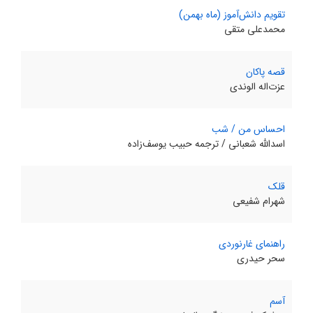
تقویم دانش‌آموز (ماه بهمن)
محمدعلی متقی
قصه پاکان
عزت‌اله الوندی
احساس من / شب
اسدالله شعبانی / ترجمه حبیب یوسف‌زاده
قلک
شهرام شفیعی
راهنمای غارنوردی
سحر حیدری
آسم