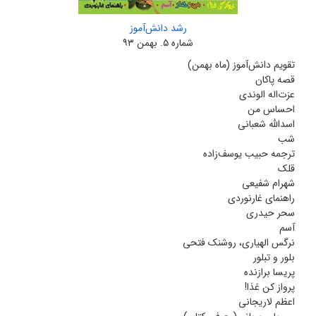
رشد دانش‌آموز
شماره ۵. بهمن ۹۳
تقویم دانش‌آموز (ماه بهمن)
قصه پاکان
عزت‌اله الوندی
احساس من
اسدالله شعبانی
شب
ترجمه حبیب یوسف‌زاده
قلک
شهرام شفیعی
راهنمای غارنوردی
سحر حیدری
آسم
نرگس الهیاری، روشنک فتحی
بلور و تبلور
پریسا برازنده
پرواز کن غذا!
اعظم لاریجانی