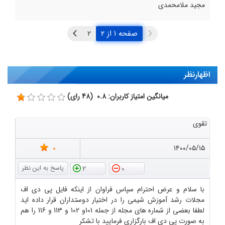
مجید ملامحمدی
صفحه ۱ از ۲
اظهارنظر
میانگین امتیاز کاربران: 0.8 (48 رای)
تقوی
0
۱۴۰۰/۰۵/۱۵
2
0
با سلام و عرض احترام سپاس فراوان از اینکه فایل پی دی اف
مجلات رشد آموزش شیمی را در اختیار دوستداران قرار داده اید
لطفا بعضی از شماره های مجله از جمله 101و 102 و 113 و 116 را هم
به صورت پی دی اف بارگزاری فرمایید با تشکر