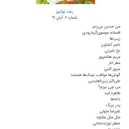
رشد نوآموز
شماره‌ ۲. آبان ۹۱
من حدس می‌زنم
افسانه موسوی‌گرمارودی
زیپ‌ها
ناصر کشاورز
نخ نامرئی
مریم هاشم‌پور
سَفر انار‌
سرور کتبی
گوش‌ها مواظب عینک‌ها هستند
علی‌اکبر زین‌العابدین
من چی بیزم؟
طاهره ایبد
دانه‌ها
پدر بزرگ
علیرضا متولی
مَتَل مَتَل مَتَلچه
جعفر توزنده‌جانی