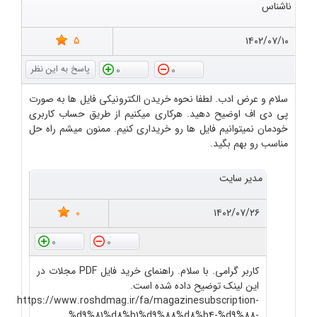
ناشناس
5
۱۴۰۲/۰۷/۱۰
0
0
سلام و عرض ادب. لطفا نحوه خریدن الکترونیکی فایل ها به صورت
پی دی اف اوضیح دهید. هرکاری میکنیم از طریق حساب کاربری
خودمان نمیتوانیم فایل ها رو خریداری کنیم. ممنون میشم راه حل
مناسب رو بهم بگید.
مدیر سایت
0
۱۴۰۲/۰۷/۲۶
0
0
کاربر گرامی. با سلام. راهنمای خرید فایل PDF مجلات در
این لینک توضیح داده شده است.
https://www.roshdmag.ir/fa/magazinesubscription-
%d9%81%d8%b1%d9%88%d8%b4-%d9%88-