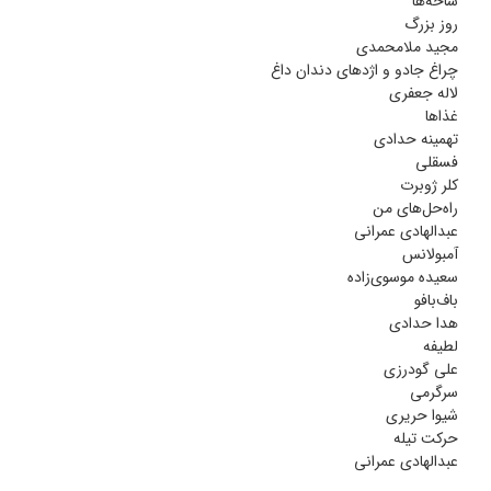
شاخه‌ها
روز بزرگ
مجید ملامحمدی
چراغ جادو و اژد‌های دندان داغ
لاله جعفری
غذاها
تهمینه حدادی
فسقلی
کلر ژوبرت
راه‌حل‌های من
عبدالهادی عمرانی
آمبولانس
سعیده موسوی‌زاده
باف‌بافو
هدا حدادی
لطیفه
علی گودرزی
سرگرمی
شیوا حریری
حرکت تیله
عبدالهادی عمرانی