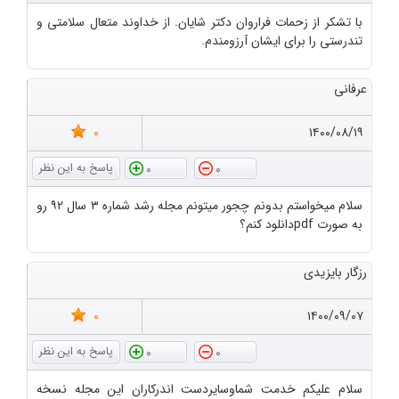
با تشکر از زحمات فراروان دکتر شایان. از خداوند متعال سلامتی و
تندرستی را برای ایشان آرزومندم.
عرفانی
0
۱۴۰۰/۰۸/۱۹
0
0
سلام میخواستم بدونم چجور میتونم مجله رشد شماره ۳ سال ۹۲ رو
به صورت pdfدانلود کنم؟
رزگار بایزیدی
0
۱۴۰۰/۰۹/۰۷
0
0
سلام علیکم خدمت شماوسایردست اندرکاران این مجله نسخه