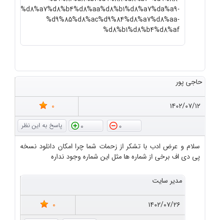
%d8%a7%d8%b4%d8%aa%d8%b1%d8%a7%da%a9-
%d9%85%d8%ac%d9%84%d8%a7%d8%aa-
%d8%b1%d8%b4%d8%af
حاجی پور
0
۱۴۰۲/۰۷/۱۲
0
0
سلام و عرض ادب با تشکر از زحمات شما چرا امکان دانلود نسخه
پی دی اف برخی از شماره ها مثل این شماره وجود نداره
مدیر سایت
0
۱۴۰۲/۰۷/۲۶