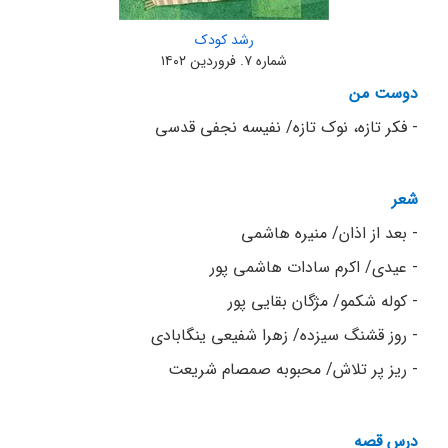
رشد کودک
شماره ۷. فروردین ۱۴۰۲
دوست من
- فکر تازه، نوک تازه/ نفیسه نجفی قدسی
شعر
- بعد از اذان/ منیره هاشمی
- عیدی/ اکرم سادات هاشمی پور
- کوله شکمو/ مژگان بقایی پور
- روز قشنگ سیزده/ زهرا شفیعی ینگابادی
- ریز پر تلاش/ محبوبه صمصام شریعت
درس قصه