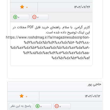
0
۱۴۰۲/۰۷/۲۶
0
0
کاربر گرامی. با سلام. راهنمای خرید فایل PDF مجلات در
این لینک توضیح داده شده است.
https://www.roshdmag.ir/fa/magazinesubscription-
%d9%81%d8%b1%d9%88%d8%b4-%d9%88-
%d8%a7%d8%b4%d8%aa%d8%b1%d8%a7%da%a9-
%d9%85%d8%ac%d9%84%d8%a7%d8%aa-
%d8%b1%d8%b4%d8%af
حاجی پور
0
۱۴۰۲/۰۷/۱۲
0
0