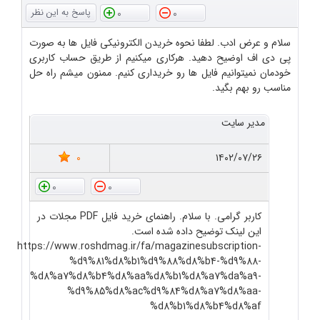
0
0
سلام و عرض ادب. لطفا نحوه خریدن الکترونیکی فایل ها به صورت
پی دی اف اوضیح دهید. هرکاری میکنیم از طریق حساب کاربری
خودمان نمیتوانیم فایل ها رو خریداری کنیم. ممنون میشم راه حل
مناسب رو بهم بگید.
مدیر سایت
0
۱۴۰۲/۰۷/۲۶
0
0
کاربر گرامی. با سلام. راهنمای خرید فایل PDF مجلات در
این لینک توضیح داده شده است.
https://www.roshdmag.ir/fa/magazinesubscription-
%d9%81%d8%b1%d9%88%d8%b4-%d9%88-
%d8%a7%d8%b4%d8%aa%d8%b1%d8%a7%da%a9-
%d9%85%d8%ac%d9%84%d8%a7%d8%aa-
%d8%b1%d8%b4%d8%af