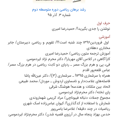
رشد برهان ریاضی دوره‌ متوسطه دوم
شماره ۳. آذر ۹۵
حرف اول
نوشتن را جدی بگیرید!/ حمیدرضا امیری
آموزشی
اول فروردین۱۳۹۶ چند شنبه است؟!/ تقویم و ریاضی دبیرستان/ جابر
مختاری دهقادی
آموزش ترجمه متون ریاضی/ حمیدرضا امیری
کارآگاهی در کلاس آقای مهریار!/ دکتر محرم نژاد ایردموسی
فی، ‌پی و هرم بزرگ مصر ـ ردپای دو ثابت ریاضی در هرم بزرگ مصر/
عباس قلعه‌پور اقدم
همراه با سرشماری 1395! ـ سرشماری (3)/ دکتر عین‌الله پاشا
فاصله‌های علامت‌دار و نامساوی اردوش ـ موردل/ محمد طبیعی
اتحاد بین مثلثات و هندسه! هوشنگ شرقی
پای تخته/ دکتر محرم‌نژاد ایردموسی
مجموع جملات دنباله فیبوناچی/ مراد کریمی شهماروندی
شمارش با استفاده از کدگذاری!/ کیوان عباس‌زاده اسک شهری
ریاضیات در چند دقیقه/ غلامرضا یاسی‌پور
حدس بهزاد پنجاه سال در آرزوی قضیه شدن/ دکتر محرم‌نژاد ایردموسی