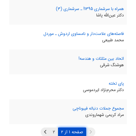
همراه با سرشماری 1395! ـ سرشماری (3)
دکتر عین‌الله پاشا
فاصله‌های علامت‌دار و نامساوی اردوش ـ موردل
محمد طبیعی
اتحاد بین مثلثات و هندسه!
هوشنگ شرقی
پای تخته
دکتر محرم‌نژاد ایردموسی
مجموع جملات دنباله فیبوناچی
مراد کریمی شهماروندی
صفحه ۱ از ۲