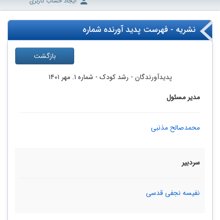
ایجاد حساب کاربری
نشریه - فهرست پدید آورنده شماره
بازگشت
پدیدآورندگان
- رشد کودک -
شماره ۱. مهر ۱۴۰۱
مدیر مسئول
محمدصالح مذنبی
سردبیر
نفیسه نجفی قدسی