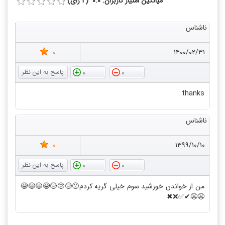
میانگین امتیاز کاربران: 0.0 (2 رای)
ناشناس
0
۱۴۰۰/۰۲/۳۱
0
0
thanks
ناشناس
0
۱۳۹۹/۱۰/۱۰
0
0
من از خواندن خورشید سوم خیلی گریه کردم🙁😢😢😢😭😭😭😭
😩😩✔✅❌✖