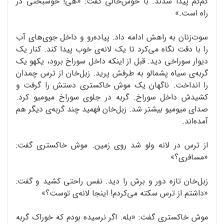
کم‌کم پیدا شدند. با خوش‌حالی گفت: «هی! خوشبختی در
راه است.»
سوت‌زنان به راهش ادامه داد. پیاده‌رو و داخل جوی‌های آب
را با دقت نگاه می‌کرد تا یک لانه‌ی خوب پیدا کند. کنار یک
دیوار سوراخی دید. قبل از اینکه داخل سوراخ برود، یکهو یک
گربه‌ی سیاه پشمالو به طرفش پرید. زبل‌خان از ترس چمدان
را انداخت. ناگهان یک موش خاکستری دستش را گرفت و
کشیدش داخل سوراخ. گربه در جلوی سوراخ میومیو کرد.
صدای میومیو بیشتر شد. زبل‌‌خان فهمید چند گربه‌ی دیگر هم
آمده‌اند.
از ترس در لانه ولو شد روی زمین. موش خاکستری گفت:
«مسافری؟»
زبل‌‌خان تازه دور و برش را دید. نفس راحتی کشید و گفت:
«داشتم از ترس سکته می‌کردم! اینجا لانه‌ی توست؟»
موش خاکستری گفت: «بله. اگر نرسیده بودم که خوراک گربه