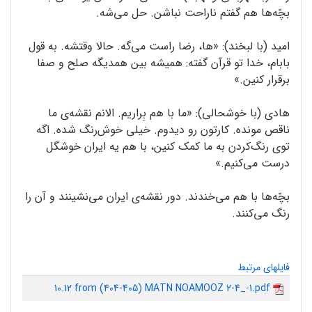
بچّه‌ها هم گفتم ناراحت نباشن. حل می‌شه.
امید (با لبخند): «ها، رضا راست می‌گه. حالا وقتشه. به قول
بابام، خدا تو قرآن گفته: همیشه بین همدیگه صلح و صفا
برقرار کنین.»
هادی (با خوشحالی): «ما با هم بِراریم. الانم نقشه‌ی ما
ناقص مونده. کارتون رو دیدوم. خیلی خوش‌رنگ شده. اگه
توی رنگ‌کردن به ما کمک کنین، با هم یه ایران خوشگل
درست می‌کنیم.»
بچّه‌ها با هم می‌خندند. دور نقشه‌ی ایران می‌نشینند و آن را
رنگ‌ می‌کنند.
فایلهای مرتبط
10.12 from (404-405) MATN NOAMOOZ 2-4_-1.pdf