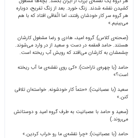
هر گروه یک نقشه‌ی بزرگ از ایران بکشد. بچّه‌ها مشغول
کشیدن نقشه شدند. زنگ خورد. بعد از زنگ تفریح، دوباره
هر گروه سر کار خودشان رفتند، اما اتّفاقی افتاد که با هم
می‌بینیم.»
(صحنه‌ی کلاس): گروه امید، هادی و رضا مشغول کارشان
هستند. حامد قمقمه در دست و سعید از در وارد می‌شوند.
چشمشان به کارشان می‌افتد که رویش آب ریخته است.
حامد (با چهره‌ی ناراحت): «کی روی نقشه‌ی ما آب ریخته
است؟»
سعید (با عصبانیت): «حتماً کار خودشونه. خواسته‌ان تلافی
کنن.»
(سعید و حامد با عصبانیت به طرف گروه امید و دوستانش
می‌روند.)
حامد (با عصبانیت): «چرا نقشه‌ی ما رو خراب کردین.»