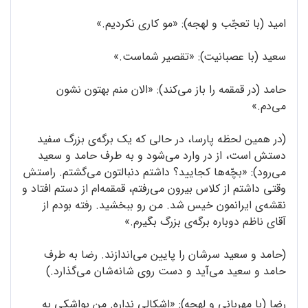
امید (با تعجّب و لهجه): «مو کاری نکردیم.»
سعید (با عصبانیت): «تقصیر شماست.»
حامد (در قمقمه را باز می‌کند): «الان منم بهتون نشون
می‌دم.»
(در همین لحظه پارسا، در حالی که یک برگه‌ی بزرگ سفید
دستش است، از در وارد می‌شود و به طرف حامد و سعید
می‌رود): «بچّه‌ها کجایید؟ داشتم دنبالتون می‌گشتم. راستش
وقتی داشتم از کلاس بیرون می‌رفتم، قمقمه‌ام از دستم افتاد و
نقشه‌ی ایرانمون خیس شد. من رو ببخشید. رفته بودم از
آقای ناظم دوباره برگه‌ی بزرگ بگیرم.»
(حامد و سعید سرشان را پایین می‌اندازند. رضا به طرف
حامد و سعید می‌آید و دست روی شانه‌شان می‌گذارد.)
رضا (با مهربانی و لهجه): «اشکالی نداره. من یواشکی به