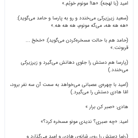
امید (با لهجه): «ها! مونوم خوبُم.»
(سعید زیرزیرکی می‌خندد و رو به پارسا و حامد می‌گوید):
«هه هه هه، می‌گه مونوم، هه هه هه.»
(حامد هم با حالت مسخره‌کردن می‌گوید): «خخخ ...
قربونت.»
(پارسا هم دستش را جلوی دهانش می‌گیرد و زیرزیرکی
می‌خندد.)
(امید با چهره‌ی عصبانی می‌خواهد به سمت آن سه نفر برود،
امّا هادی دستش را می‌گیرد.)
هادی: «صبر کن برار »
امید: «چه صبری؟ ندیدی مونو مسخره کرد؟»
(رضا دستش را روی شانه‌ی هادی و امید می‌گذارد و