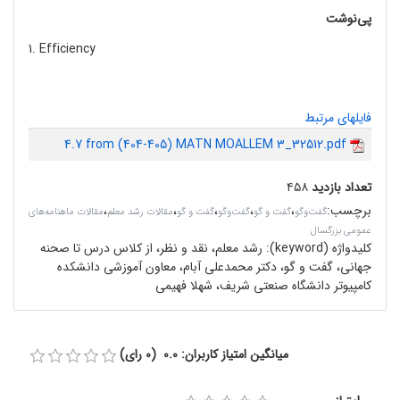
پی‌نوشت
1. Efficiency
فایلهای مرتبط
4.7 from (404-405) MATN MOALLEM 3_32512.pdf
تعداد بازدید
۴۵۸
برچسب
:
،
،
،
،
،
گفت‌وگو
گفت و گو
گفت‌وگو
گفت و گو
مقالات رشد معلم
مقالات ماهنامه‌های
عمومی بزرگسال
کلیدواژه (keyword):
رشد معلم، نقد و نظر، از کلاس درس تا صحنه
جهانی، گفت و گو، دکتر محمدعلی آبام، معاون آموزشی دانشکده
کامپیوتر دانشگاه صنعتی شریف، شهلا فهیمی
میانگین امتیاز کاربران: 0.0 (0 رای)