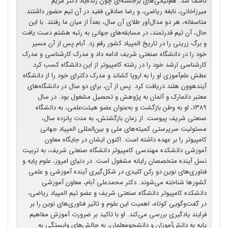
تاسف شد. هم‌تیمی‌های برجسته‌ای چون زنده‌یاد دکتر مریم
میرزاخانی، نابغه‌ ریاضی، و رضا صادقی فقید در آن تیم حضور داشتند.
متاسفانه، هر دو مدال‌آور طلای آن سال، بعداً از میان ما رفتند. با این
حال، آن تیم قدرتمند، در مسابقه‌های جهانی به رتبه‌ هشتم دست یافت
و برگ زرینی را در تاریخ المپیاد کشور رقم زد. آبام پس از آن مسیر
خود را در دانشگاه صنعتی شریف ادامه داد و مدرک کارشناسی و مدرک
کارشناسی ارشد خود را در رشته‌ کامپیوتر از این دانشگاه کسب کرد.
عطش علم‌آموزی او را به اروپا کشاند و مدرک دکترای خود را از دانشگاه
آیندهوون هلند دریافت کرد. پس از آن، برای دو سال در دانشگاه‌های
معتبر دانمارک و آلمان به پژوهش و تحصیل مشغول بود. در سال
۱۳۸۹، او به وطن بازگشت و به‌عنوان عضو هیئت‌علمی، به دانشگاه
صنعتی شریف پیوست. از زمان بازگشتش، به مدت پانزده سال،
مسئولیت سرپرستی کمیته‌های ملی و بین‌المللی المپیاد جهانی
کامپیوتر را بر عهده داشته است. اکنون ایشان در جایگاه معاون
آموزشی دانشکده‌ مهندسی کامپیوتر دانشگاه صنعتی شریف، به تربیت
نسل آینده‌ متخصصان رایانه مشغول است. در دنیای امروز، علوم پایه و
فناوری‌های نوین دو رکن کلیدی در شکل‌گیری آینده‌ آموزشی و علمی
کشورها شناخته می‌شوند. دکتر محمدعلی آبام، معاون آموزشی
دانشکده‌ کامپیوتر دانشگاه صنعتی شریف و عضو تیم المپیاد ریاضی،
در گفت‌وگویی کوتاه، اهمیت این علوم و تاثیر فناوری‌های نوین را بر
فرایند یادگیری بررسی می‌کند. او با تاکید بر ضرورت آموزش مفاهیم
پایه به دانش‌آموزان و دانشجومعلمان، به چالش‌های وابستگی به