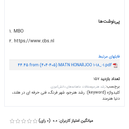
پی‌نوشت‌ها
1. MBO
2. https://www.cbs.nl
فایلهای مرتبط
44.45 from (404-405) MATN HONARJOO 1-18_-1.pdf
تعداد بازدید
۱۵۷
برچسب
:
،
رشد هنرجو
مقالات ماهنامه‌های دانش‌آموزی
کلیدواژه (keyword):
رشد هنرجو، شهر فرنگ، فنی حرفه ای در هلند،
دنیا هنرمند
میانگین امتیاز کاربران: 0.0 (0 رای)