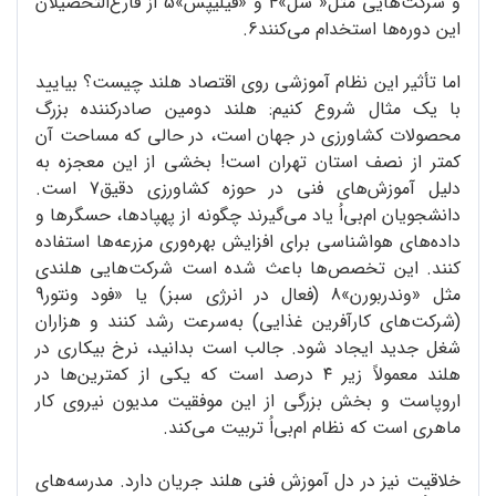
و شرکت‌هایی مثل« شل»4 و «فیلیپس»5 از فارغ‌التحصیلان
این دوره‌ها استخدام می‌کنند6.
اما تأثیر این نظام آموزشی روی اقتصاد هلند چیست؟ بیایید
با یک مثال شروع کنیم: هلند دومین صادرکننده بزرگ
محصولات کشاورزی در جهان است، در حالی که مساحت آن
کمتر از نصف استان تهران است! بخشی از این معجزه به
دلیل آموزش‌های فنی در حوزه کشاورزی دقیق7 است.
دانشجویان ام‌بی‌اُ یاد می‌گیرند چگونه از پهپادها، حسگرها و
داده‌های هواشناسی برای افزایش بهره‌وری مزرعه‌ها استفاده
کنند. این تخصص‌ها باعث شده است شرکت‌هایی هلندی
مثل «وندربورن»8 (فعال در انرژی سبز) یا «فود ونتور9
(شرکت‌های کارآفرین غذایی) به‌سرعت رشد کنند و هزاران
شغل جدید ایجاد شود. جالب است بدانید، نرخ بیکاری در
هلند معمولاً زیر ۴ درصد است که یکی از کمترین‌ها در
اروپاست و بخش بزرگی از این موفقیت مدیون نیروی کار
ماهری است که نظام ام‌بی‌اُ تربیت می‌کند.
خلاقیت نیز در دل آموزش فنی هلند جریان دارد. مدرسه‌های