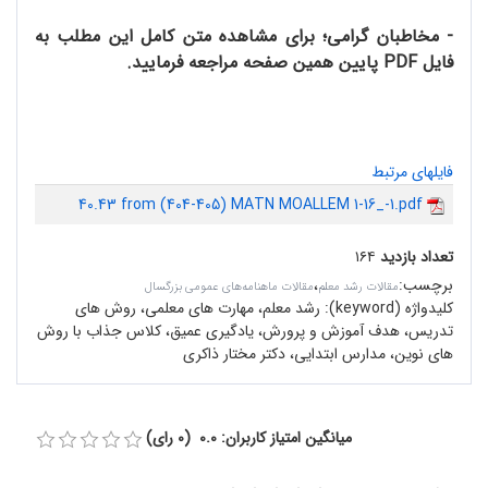
- مخاطبان گرامی؛ برای مشاهده متن کامل این مطلب به
فایل PDF پایین همین صفحه مراجعه فرمایید.
فایلهای مرتبط
40.43 from (404-405) MATN MOALLEM 1-16_-1.pdf
تعداد بازدید
۱۶۴
برچسب
:
،
مقالات رشد معلم
مقالات ماهنامه‌های عمومی بزرگسال
کلیدواژه (keyword):
رشد معلم، مهارت های معلمی، روش های
تدریس، هدف آموزش و پرورش، یادگیری عمیق، کلاس جذاب با روش
های نوین، مدارس ابتدایی، دکتر مختار ذاکری
میانگین امتیاز کاربران: 0.0 (0 رای)