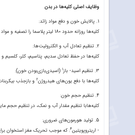
وظایف اصلی کلیه‌ها در بدن
1. پالایش خون و دفع مواد زائد:
کلیه‌ها روزانه حدود 18٠ لیتر پلاسما را تصفیه و مواد زائد حاصل از سوخت‌وساز (مانند اوره، کراتینین و اسید اوریک) را از بدن خارج می‌کنند.
2. تنظیم تعادل آب و الکترولیت‌ها:
کلیه‌ها در حفظ تعادل سدیم، پتاسیم، کلر، کلسیم و 
1
3. تنظیم اسید- باز
(اسیدی‌بازی‌بودن خون):
2
کلیه‌ها با دفع یون‌های هیدروژن
و بازجذب بیکربنات
4. تنظیم حجم خون:
کلیه‌هابا تنظیم مقدار آب و نمک، در تنظیم حجم ما
5. تولید هورمون‌های ضروری:
4
- اریتروپویتین
: که موجب تحریک مغز استخوان برای