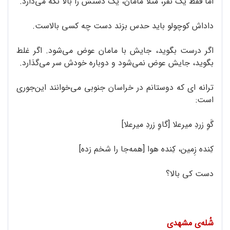
اما فقط یک نفر، مثلاً مامان، یک دستش را بالا نگه می‌دارد.
داداش کوچولو باید حدس بزند دست چه کسی بالاست.
اگر درست بگوید، جایش با مامان عوض می‌شود. اگر غلط
بگوید، جایش عوض نمی‌شود و دوباره خودش سر می‌گذارد.
ترانه ای که دوستانم در خراسان جنوبی می‌خوانند این‌جوری
است:
گَوِ زردِ میرعلا [گاوِ زردِ میرعلا]
کِنده زِمین، کِنده هوا [همه‌جا را شخم زده]
دست کی بالا؟
شُله‌ی مشهدی