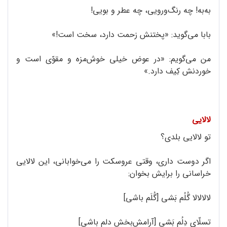
به‌به! چه رنگ‌ورویی، چه عطر و بویی!
بابا می‌گوید: «پختنش زحمت دارد، سخت است!»
من می‌گویم: «در عوض خیلی خوش‌مزه و مقوّی است و
خوردنش کِیف دارد.»
لالایی
تو لالایی بلدی؟
اگر دوست داری، وقتی عروسکت را می‌خوابانی، این لالایی
خراسانی را برایش بخوان:
لالالالا گُلُم بَشی [گُلَم باشی]
تسلّای دِلُم بَشی [آرامش‌بخش دلم باشی]