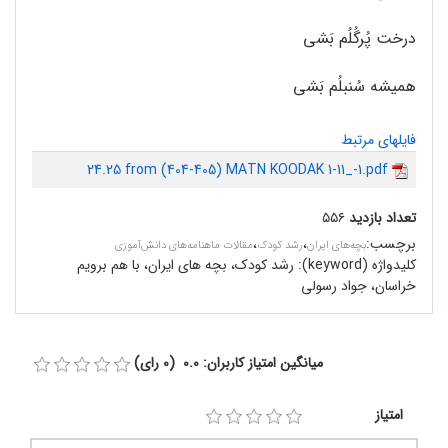
درخت پُرگُلُم بَشی
همیشه سُنبلُم بَشی
فایلهای مرتبط
24.25 from (404-405) MATN KOODAK 1-11_-1.pdf
تعداد بازدید
۵۵۶
برچسب
:
،
،
بچه‌های ایران
رشد کودک
مقالات ماهنامه‌های دانش‌آموزی
کلیدواژه (keyword):
رشد کودک، بچه های ایران، با هم برویم
خراسان، جواد رسولی
میانگین امتیاز کاربران: 0.0 (0 رای)
امتیاز