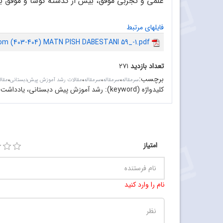
علمی و تجربی موفق، بیش از گذشته کوشا و موفق ب
فایلهای مرتبط
rom (403-404) MATN PISH DABESTANI 59_-1.pdf
تعداد بازدید
۲۷۱
برچسب
:
،
،
،
،
سرمقاله‌
سرمقاله
سرمقاله
مقالات رشد آموزش پیش‌دبستانی
مقا
کلیدواژه (keyword):
رشد آموزش پیش دبستانی، یادداشت سر
امتیاز
نام را وارد کنید