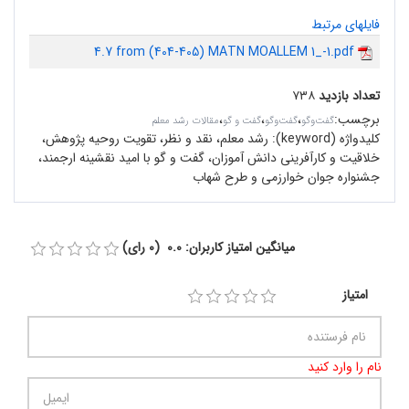
فایلهای مرتبط
4.7 from (404-405) MATN MOALLEM 1_-1.pdf
تعداد بازدید
۷۳۸
برچسب
:
،
،
،
گفت‌وگو
گفت‌وگو
گفت و گو
مقالات رشد معلم
کلیدواژه (keyword):
رشد معلم، نقد و نظر، تقویت روحیه پژوهش،
خلاقیت و کارآفرینی دانش آموزان، گفت و گو با امید نقشینه ارجمند،‌
جشنواره‌ جوان خوارزمی و طرح شهاب
میانگین امتیاز کاربران: 0.0 (0 رای)
امتیاز
نام را وارد کنید