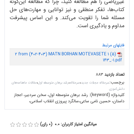
غیرریاضی را هم مطالعه کنید، چرا که مطالعه این‌گونه
کتاب‌ها، تفکر منطقی و نیز توانایی و مهارت‌های حل
مسئله شما را تقویت می‌کند. و این اساس پیشرفت
مداوم و یادگیری است.
فایلهای مرتبط
2 from (402-403) MATN BORHAN MOTEVASETE 1 (5)
143_-1.pdf
تعداد بازدید
۸۸۳
برچسب
:
،
،
،
سرمقاله مجلات جدید
سرمقاله
رشد برهان متوسطه اول
مقالات ماهنامه‌های
دانش‌آموزی
کلیدواژه (keyword):
رشد برهان متوسطه اول، سخن سردبیر، اعجاز
داستان، حسین نامی ساعی،سالگرد پیروزی انقلاب اسلامی،
میانگین امتیاز کاربران: 0.0 (0 رای)