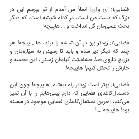
فضایی1: ای وای! اصلاً من آمدم از تو بپرسم این درِ
بزرگ که دست من است، درِ کدام شیشه است، که دیگر
بحث علمی‌مان گل انداخت و ... هاپیچه!
فضایی2: زودتر برو درِ آن شیشه را ببند، ها... پیچه! هر
چند که دیگر دیر شده و باید تا رسیدن به سیّاره‌مان و
تزریق داروی ضدّ حسّاسیّت گیاهان زمینی، این عطسه و
خارش را تحمّل کنیم! هاپیچه!
فضایی1: بهتر است زودتر راه بیفتیم. هاپیچه! چون این
دستمال‌کاغذی فضایی که دارم بینی‌هایم را با آن تمیز
می‌کنم، آخرین دستمال‌کاغذی فضایی موجود در سفینه
بود! هاپیچه ....!