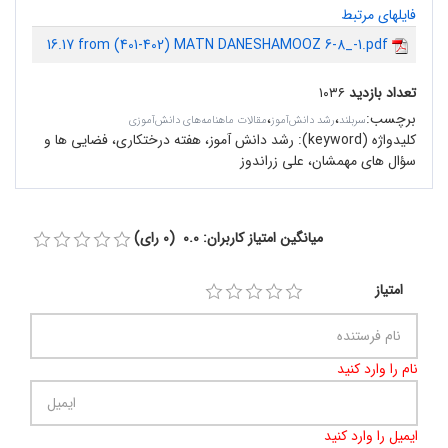
فایلهای مرتبط
16.17 from (401-402) MATN DANESHAMOOZ 6-8_-1.pdf
تعداد بازدید
۱۰۳۶
برچسب
:
،
،
سربلند
رشد دانش‌آموز
مقالات ماهنامه‌های دانش‌آموزی
کلیدواژه (keyword):
رشد دانش آموز، هفته درختکاری، فضایی ها و
سؤال های مهمشان، علی زراندوز
میانگین امتیاز کاربران: 0.0 (0 رای)
امتیاز
نام را وارد کنید
ایمیل را وارد کنید