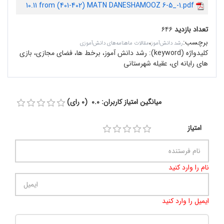
10.11 from (401-402) MATN DANESHAMOOZ 6-5_-1.pdf
تعداد بازدید
۶۴۶
برچسب
:
،
رشد دانش‌آموز
مقالات ماهنامه‌های دانش‌آموزی
کلیدواژه (keyword):
رشد دانش آموز، برخط ها، فضای مجازی، بازی
های رایانه ای، عقیله شهرستانی
میانگین امتیاز کاربران: 0.0 (0 رای)
امتیاز
نام را وارد کنید
ایمیل را وارد کنید