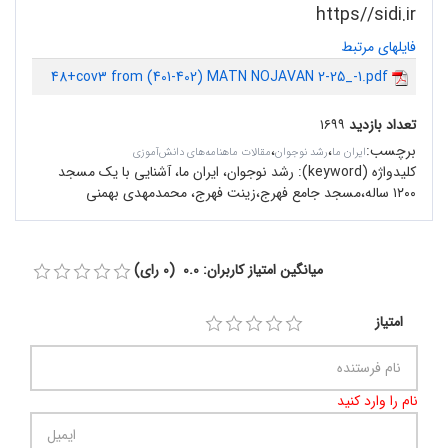
https
//
sidi.ir
فایلهای مرتبط
48+cov3 from (401-402) MATN NOJAVAN 2-25_-1.pdf
تعداد بازدید
۱۶۹۹
برچسب
:
،
،
ایران ما
رشد نوجوان
مقالات ماهنامه‌های دانش‌آموزی
کلیدواژه (keyword):
رشد نوجوان، ایران ما، آشنایی با یک مسجد
۱۲۰۰ ساله،مسجد جامع فهرج،زینت فهرج،‌ محمدمهدی بهمنی
میانگین امتیاز کاربران: 0.0 (0 رای)
امتیاز
نام را وارد کنید