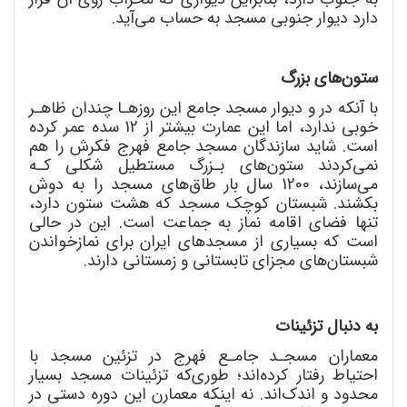
دارد دیوار جنوبی مسجد به حساب می
آید.
ستون
های بزرگ
با آنکه در و دیوار مسجد جامع این روزهـا چندان ظاهـر
خوبی ندارد، اما این عمارت بیشتر از 12 سده عمر کرده
است. شاید سازندگان مسجد جامع فهرج فکرش را هم
نمی
کردند ستون
های بـزرگ مستطیل شکلی کـه
می
سازند، 1200 سال بار طاق
های مسجد را به دوش
بکشند. شبستان کوچک مسجد که هشت ستون دارد،
تنها فضای اقامه نماز به جماعت است. این در حالی
ا
ست که بسیاری از مسجدهای ایران برای نمازخواندن
شبستان
های مجزای تابستانی و زمستانی دارند.
به دنبال تزئینات
معماران مسجـد جامـع فهرج در تزئین مسجد با
احتیاط رفتار کرده
اند؛ طوری
که تزئینات مسجد بسیار
محدود و اندک
اند. نه اینکه معمارن این دوره دستی در