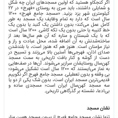
اگر کنجکاو هستید که اولین مسجدهای ایران چه شکل
و شمایلی داشتند، باید سری به روستای «فهرج» در 22
کیلومتری شهر یزد بزنید. «مسجد جامع فهرج» 1200
سال است که دارد به تمام وظایف یک مسجد به طور
کامل عمل می
کند؛ بدون داشتن یک گنبد یا بدون یک
خط کتیبه یا حتی بدون یک تکه کاشی. 1200 سال است
که با یک شبستان و مناره که آن هم سال
ها بعد از
ساخته
شدنش به آن اضافه شده، محل عبادت و راز و
نیاز مؤمنان است. هنوز هم که هنوز است، با بلند
شدن
صدای اذان، فهرجی
ها آستین بالا می
زنند و تسبیح در
دست از گوشه و کنار بافت تاریخی به سمت مسجد
کهن
سال روستایشان سرازیر می
شوند. آن
ها در صف
هایی
به نماز می
ایستند که 1200 سال است تشکیل می
شود؛
بی وقفه و بدون تعطیلی. مسجد جامع فهرج اگر نگوییم
قدیمی
ترین مسجد ایران است، بدون شک یکی از دو یا
سه مسجد کهن
سال ایران است؛ مسجدی ساده و
بی
ادعا، نشسته بر گذرگاهی تاریخی.
نشان مسجد
تنها نشان مسجد جامع فهرج از بیرون مسجد همین منار