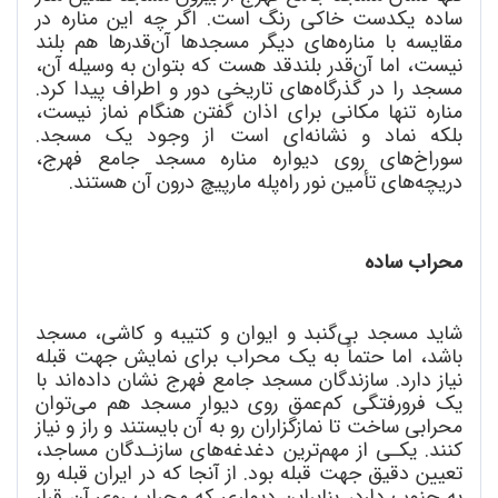
ساده یکدست خاکی رنگ است. اگر چه این مناره در
مقایسه با مناره
های دیگر مسجدها آن
قدرها هم بلند
نیست، اما آن
قدر بلندقد هست که بتوان به وسیله آن،
مسجد را در گذرگاه
های تاریخی دور و اطراف پیدا کرد.
مناره تنها مکانی برای اذان گفتن هنگام نماز نیست،
بلکه نماد و نشانه
ای ا
ست از وجود یک مسجد.
سوراخ
های روی دیواره مناره مسجد جامع فهرج،
دریچه
های تأمین نور راه
پله مارپیچ درون آن هستند.
محراب ساده
شاید مسجد بی
گنبد و ایوان و کتیبه و کاشی، مسجد
باشد، اما حتماً به یک محراب برای نمایش جهت قبله
نیاز دارد. سازندگان مسجد جامع فهرج نشان داده
اند با
یک فرورفتگی کم
عمق روی دیوار مسجد هم می
توان
محرابی ساخت تا نمازگزاران رو به آن بایستند و راز و نیاز
کنند. یکـی از مهم
ترین دغدغه
های سازنـدگان مساجد،
تعیین دقیق جهت قبله بود. از آنجا که در ایران قبله رو
به جنوب دارد، بنابراین دیواری که محراب روی آن قرار