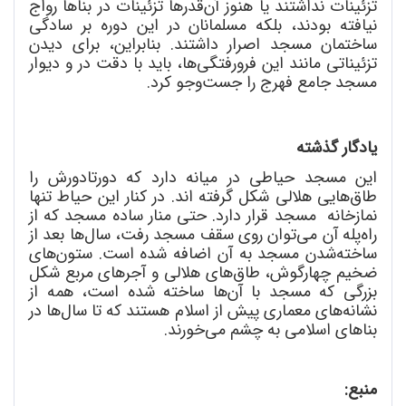
تزئینات نداشتند یا هنوز آن
قدرها تزئینات در بناها رواج
نیافته بودند، بلکه مسلمانان در این دوره بر سادگی
ساختمان مسجد اصرار داشتند. بنابراین، برای دیدن
تزئیناتی مانند این فرورفتگی
ها، باید با دقت در و دیوار
مسجد جامع فهرج را جست
وجو کرد.
یادگار گذشته
این مسجد حیاطی در میانه دارد که دورتادورش را
طاق
هایی هلالی شکل گرفته اند. در کنار این حیاط تنها
نمازخانه مسجد قرار دارد. حتی منار ساده مسجد که از
راه
پله آن می
توان روی سقف مسجد رفت، سال
ها بعد از
ساخته
شدن مسجد به آن اضافه شده
است. ستون
های
ضخیم چهارگوش، طاق
های هلالی و آجرهای مربع شکل
بزرگی که مسجد با آن
ها ساخته شده
است، همه از
نشانه
های معماری پیش از اسلام هستند که تا سال
ها در
بناهای اسلامی به چشم می
خورند.
منبع: