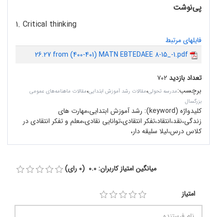
پی‌نوشت
1. Critical thinking
فایلهای مرتبط
26.27 from (400-401) MATN EBTEDAEE 8-15_-1.pdf
تعداد بازدید
۷۰۲
برچسب
:
،
،
مدرسه تحولی
مقالات رشد آموزش ابتدایی
مقالات ماهنامه‌های عمومی
بزرگسال
کلیدواژه (keyword):
رشد آموزش ابتدایی،مهارت های
زندگی،نقد،انتقاد،تفکر انتقادی،توانایی نقادی،معلم و تفکر انتقادی در
کلاس درس،لیلا سلیقه دار،
میانگین امتیاز کاربران: 0.0 (0 رای)
امتیاز