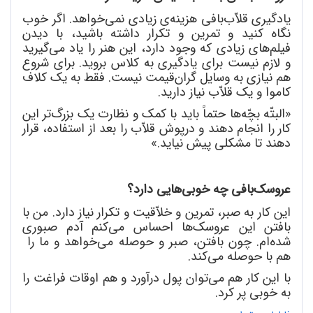
یادگیری قلاّب
بافی هزینه
ی زیادی نمی
خواهد. اگر خوب
نگاه کنید و تمرین و تکرار داشته باشید، با دیدن
فیلم
های زیادی که وجود دارد، این هنر را یاد می
گیرید
و لازم نیست برای یادگیری به کلاس بروید. برای شروع
هم نیازی به وسایل گران
قیمت نیست. فقط به یک کلاف
کاموا و یک قلاّب نیاز دارید.
«البتّه بچّه
ها حتماً باید با کمک و نظارت یک بزرگ
تر این
کار را انجام دهند و درپوش قلاّب را بعد از استفاده، قرار
دهند تا مشکلی پیش نیاید.»
عروسک
بافی چه خوبی
هایی دارد؟
این کار به صبر، تمرین و خلاّقیت و تکرار نیاز دارد. من با
بافتن این عروسک
ها احساس می
کنم آدم صبوری
شده
ام. چون بافتن، صبر و حوصله می
خواهد و ما را
هم با حوصله می
کند.
با این کار هم می
توان پول درآورد و هم اوقات فراغت را
به خوبی پر کرد.