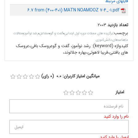
فایلهای مرتبط
6.7 from (400-401) MATN NOAMOOZ 7-4_-1.pdf
تعداد بازدید
۲۰۰۳
برچسب
:
،
،
،
،
برگزیده های مجلات دوره اول ابتدایی
گفت و گو
مشاغل
رشد نوآموز
مقالات
ماهنامه‌های دانش‌آموزی
کلیدواژه (keyword):
رشد نوآموز، گفت‌ و گوعروسک بافی،عروسک‌
های بافتنی،فریبا لاهوتی،بهاره جلالوند،
میانگین امتیاز کاربران: 0.0 (0 رای)
امتیاز
نام را وارد کنید
ایمیل را وارد کنید