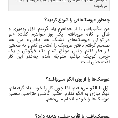
کامواهای ساده و با هنرمندی، عروسک‌های زیبایی می‌بافد و آن‌ها را
می‌فروشد.
چه
طور عروسک
بافی را شروع کردید؟
من قلاّب
بافی را از خواهرم یاد گرفتم. اوّل رومیزی و
شال و کلاه می
بافتم. یک روز خواهرم گفت: «تو
می
توانی عروسک
های قشنگ هم ببافی.» من هم
تصمیم گرفتم بافتن عروسک را امتحان کنم و به سختی
کار فکر نکنم. وقتی موفّق شدم یک خرگوش و یک
خرس کوچک ببافم، متوجّه شدم چه
قدر این کار
لذّت
بخش است.
عروسک
ها را از روی الگو مـی
بافید؟
اوّل با الگو می
بافتم؛ امّا چون کار را خوب یاد گرفته
ام،
دیگر نیازی به الگو ندارم. حتّـی گاهـی طرّاحـی بعضی
عروسک
ها را خودم انجام مـی
دهم.
عروسک
بافـی با قلّاب خیلـی هزینه دارد؟