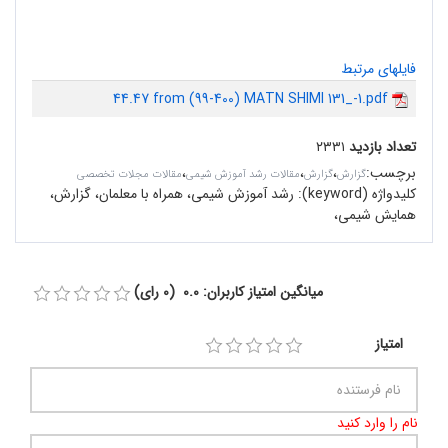
فایلهای مرتبط
44.47 from (99-400) MATN SHIMI 131_-1.pdf
تعداد بازدید
۲۳۳۱
برچسب
:
،
،
،
گزارش
گزارش
مقالات رشد آموزش شیمی
مقالات مجلات تخصصی
کلیدواژه (keyword):
رشد آموزش شیمی، همراه با معلمان، گزارش،
همایش شیمی،
میانگین امتیاز کاربران: 0.0 (0 رای)
امتیاز
نام را وارد کنید