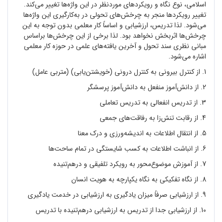
اسلامی، نوع نگاه و رویکردهای موردنظر در این واژه
ها تغییر می
کند.
تغییر رویکردها منجر به چرخش
های تحولی در به
کارگیری این واژه
ها
می
شود. لذا تدریس، ارزشیابی و اساساً کار معلمی بدون توجه به این
چرخش
ها اثربخش نخواهد بود. لذا برخی از این چرخش
ها براساس
مبانی نظری سند تحول و آخرین یافته
های علمی در حوزه کار معلمی
اشاره می
شود.
1. از کنترل بیرونی به کنترل درونی (خویشتن
یابی) (متربی عامل)
2. از دانش
آموز منفعل به دانش
آموز پرسشگر
3. از تدریس انفعالی به تدریس تعاملی
4. از رقابت تنش
زا به رفاقت
های جمعی
5. از انتقال اطلاعات به اندیشه
ورزی و درک معنا
6. از انباشت اطلاعات به کسب شایستگی در تمام ساحت
ها
7. از آموزش موضوع
محور به رویکرد تلفیقی و درهم
تنیده
8. از نگاه تفکیکی به نگاه یکپارچه به هویت انسان
9. از ارزشیابی صرفاً میزان یادگیری به ارزشیابی در خدمت یادگیری
10. از ارزشیابی جدا از تدریس به ارزشیابی درهم
تنیده با تدریس