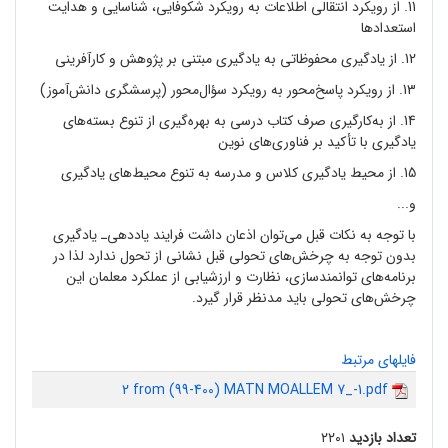
11. از رویکرد انتقالی اطلاعات به رویکرد شکوفایی، شناسایی و هدایت
استعدادها
12. از یادگیری محفوظاتی به یادگیری مبتنی بر پژوهش و کارآفرینی
13. از رویکرد پاسخ
محور به رویکرد سؤال
محور (پرسشگری دانش
آموز)
14. از به
کارگیری صرف کتاب درسی به بهره
گیری از تنوع بسته
های
یادگیری با تأکید بر فناوری
های نوین
15. از محیط یادگیری کلاس و مدرسه به تنوع محیط
های یادگیری
و...
با توجه به نکات قبل می
توان اذعان داشت فرایند یاددهی
ـ یادگیری
بدون توجه به چرخش
های تحولی قبل نشانی از تحول ندارد لذا در
برنامه
های توانمندسازی، نظارت و ارزشیابی از عملکرد معلمان این
چرخش
های تحولی باید مدنظر قرار گیرد.
فایلهای مرتبط
2 from (99-400) MATN MOALLEM 7_-1.pdf
تعداد بازدید
۲۲۰۱