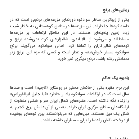
زیبایی
های برنج
یکی از زیباترین مناظر سوادکوه دورنمای مزرعه
های برنجی است که در
دامنه کوه
ها جا دارند. این مزرعه
ها در مناطق کوهستانی به خاطر شیب
زیاد زمین پله
پله
ای هستند. در این مناطق ارتفاعات بر مزرعه
ها
مسلط
اند و می
شود از بالابلندی، شالیزارهای کرت
بندی
شده برنج و
کومه
های شالی
کاران را تماشا کرد. اهالی سوادکوه می
گویند برنج
سوادکوه بسیار خوش
طعم و عطر است و کسی که مزه این برنج زیر
دندانش رفته باشد، برنج دیگری نمی
خورد.
یادبود یک حاکم
این برج مقبره یکی از حاکمان محلی در روستای «لاجیم» است و صدها
سال است که در ارتفاعات سوادکوه یاد و خاطره «کیا جلیل ابوالفوراس»
را زنده نگه داشته
است. مقبره
های شمال ایران سر و شکلی متفاوت از
آرامگاه
های مناطق مرکزی ایران دارند. بعضی از آن
ها مثل برج لاجیم به
شکل یک میل هستند. میل
هایی که می
توانستند بین کوه
های پوشیده
از درخت، نقش راهنما را برای مسافران داشته باشند.