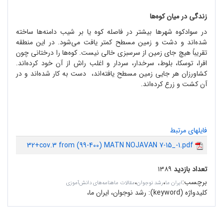
زندگی در میان کوه
ها
در سوادکوه شهرها بیشتر در فاصله کوه یا بر شیب دامنه
ها ساخته
شده
اند و دشت و زمین مسطح کمتر یافت می
شود. در این منطقه
تقریباً هیچ جای زمین از سرسبزی خالی نیست. کوه
ها را درختانی چون
افرا، توسکا، بلوط، سرخدار، سردار و اغلب راش از آن خود کرده
اند.
کشاورزان هر جایی زمین مسطح یافته
اند، دست به کار شده
اند و در
آن کشت و زرع کرده
اند.
فایلهای مرتبط
32+cov.3 from (99-400) MATN NOJAVAN 7-15_-1.pdf
تعداد بازدید
۱۳۸۹
برچسب
:
،
،
ایران ما
رشد نوجوان
مقالات ماهنامه‌های دانش‌آموزی
کلیدواژه (keyword):
رشد نوجوان، ایران ما،