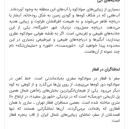
جاذبه
های آبی
بسیاری از زیبایی
های سوادکوه را آب
های این منطقه به وجود آورده
اند.
آب
هایی که در شکاف کوه
ها و گودی زمین به شکل رودخانه، آبشار یا
دریاچه ظاهر می
شوند و به طبیعت اطرافشان طراوت و زیبایی هدیه
می
دهند. دریاچه سنبل
رود، نزدیک شهر «شیرگاه»، یکی از این
جاذبه
های طبیعی و تفریحی است. اگر به نقشه هوایی سوادکوه نظری
بیندازید، آبگیرها و دریاچه
های طبیعی و غیرطبیعی بسیاری در این
محدوده پیدا خواهید کرد. «شورمست»، «لفور» و «سلیمان
تنگه» نام
چند نمونه از آن
هاست.
تماشاگران در قطار
سفر با قطار در سوادکوه سفری به
یادماندنی ا
ست. خط آهن در
سوادکوه دور کوه
ها می
پیچد، از روی پل
ها می
گذرد و از کوهی به کوه
دیگر می
رود. یکی از هیجان
انگیزترین بخش
های راه
آهن شمال همین
پل تاریخی «ورسک» است که در نزدیکی «شهر پل سفید»، در ارتفاع 110
متری ساخته شده است. بعضی مسافران قطار تهران ـ ساری با همان
قطاری که رفته
اند، برمی
گردند. آن
ها تماشگرانی
هستند که تنها
قصدشان از سفر، تماشای زیبایی
های شمال ایران از قاب پنجره قطار
است.