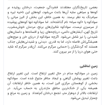
بعضی تاریخ
نگاران معتقدند فشردگی جمعیت، درختان روئیده بر
کوه
ها و سیاهی سایه آن
ها باعث می
شود، کوه
های این ناحیه تیره و
سیاه
رنگ به نظر برسند. به همین خاطر، این بخش از البرز میانی را
سوادکوه یا «کوه سیاه» نام گذاشته
اند. اما سوادکوه تنها کوه
های پوشیده
از سرسبزی نیست، سوادکوه شالیزارهای برنج، مردمان خوش
مشرب،
تاریخ کهن، آبشارهای دائمی، دریاچه
های زیبا و افسانه
ها و داستان
های
شنیدنی را نیز شامل می
شود. اگرچه سوادکوه از دریای خزر و موج
های
همیشگی
اش فاصله دارد، اما به
قدری دیدنی و شنیدنی
هایش جذاب
هستند که گردشگران را حسابی سرگرم می
کنند. آن
قدر سرگرم که شاید
حتی هوای دریا را از سر بیرون کنند.
زمینِ تماشایی
زمین در سوادکوه مدام در حال تغییر ارتفاع است. این تغییر ارتفاع
باعث تغییر پوشش گیاهی و ایجاد مناظر متنوع شده است. سوادکوه
بخشی از کوهستان مرکزی البرز است، به همین خاطر ارتفاعات آن
همیشه یکی از خنک
ترین مناطق مازندران به حساب می
آید. در
ارتفاعات بالاتر از دوهزار متر، تجمع درختان کم
تعداد و زمین به مرتع و
چمنزار تبدیل می
شود.